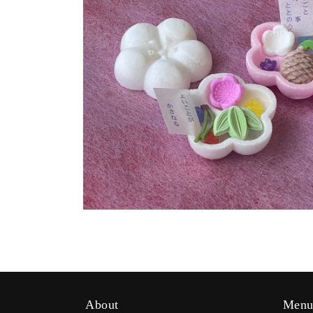
開
開
く
く
モ
ー
ダ
ル
で
メ
デ
About
Men
ィ