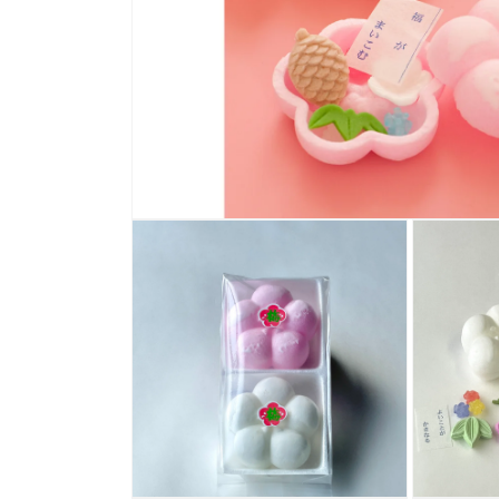
モ
ー
ダ
ル
で
メ
デ
ィ
ア
(1)
を
開
く