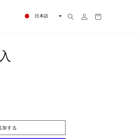
ロ
カ
グ
日本語
ー
イ
ト
ン
入
追加する