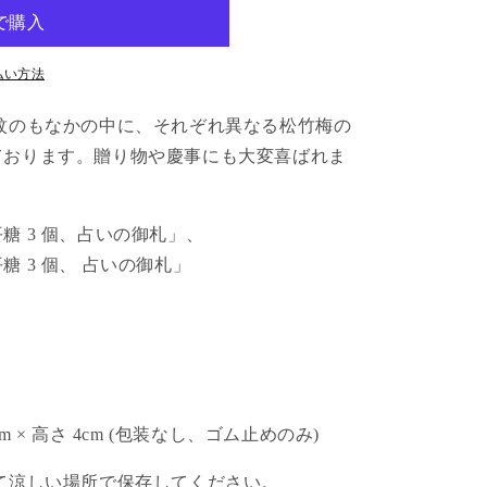
払い方法
紋のもなかの中に、それぞれ異なる松竹梅の
ており
ます。贈り物や慶事にも大変喜ばれま
平糖
3
個、占いの御札」、
平糖
3
個、
占いの御札」
cm
×
高さ
4
c
m (包装なし、ゴム止めのみ)
涼しい場所で保存してください。