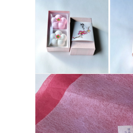
モ
モ
ー
ー
ダ
ダ
ル
ル
で
で
メ
メ
デ
デ
ィ
ィ
ア
ア
(2)
(3)
を
を
開
開
く
く
モ
モ
ー
ー
ダ
ダ
ル
ル
で
で
メ
メ
デ
デ
ィ
ィ
ア
ア
(4)
(5)
を
を