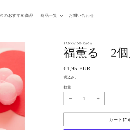
節のおすすめ商品
商品一覧
お問い合わせ
SANKAIDO-KAGA
福薫る 2個
通
€4,95 EUR
常
税込み。
価
数量
格
福
福
薫
薫
る
る
カートに
2
2
個
個