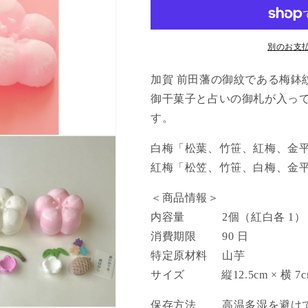
入
入
の
の
数
数
別のお支
量
量
を
を
加賀
前田藩の御紋である梅鉢
減
増
御干菓子と占いの御札が入っ
ら
や
す。
す
す
白梅「松葉、竹笹、紅梅、金
紅梅「松笠、竹笹、白梅、金
＜商品情報＞
内容量
2
個（紅白各
1
）
消費期限
90
日
特定原材料
山芋
サイズ
縦12.5
cm
×
横
7
保存方法
高温多湿を避けて