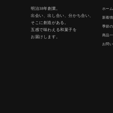
ア
(6)
明治38年創業。
ホー
を
開
出会い、出し合い、分かち合い、
新着
く
そこに創造がある。
季節
五感で味わえる和菓子を
商品
お届けします。
お問