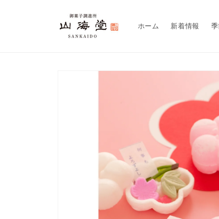
コンテ
ンツに
進む
ホーム
新着情報
季
商品情
報にス
キップ