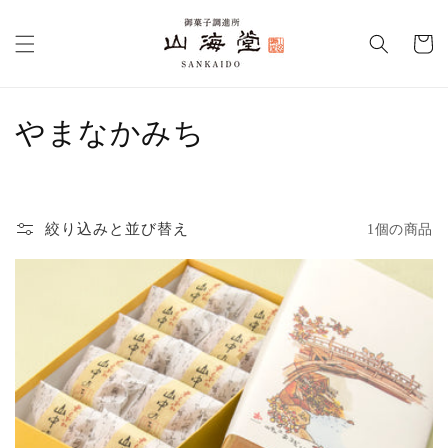
コンテ
カ
ンツに
進む
ー
ト
コ
やまなかみち
レ
ク
絞り込みと並び替え
1個の商品
シ
ョ
ン
: