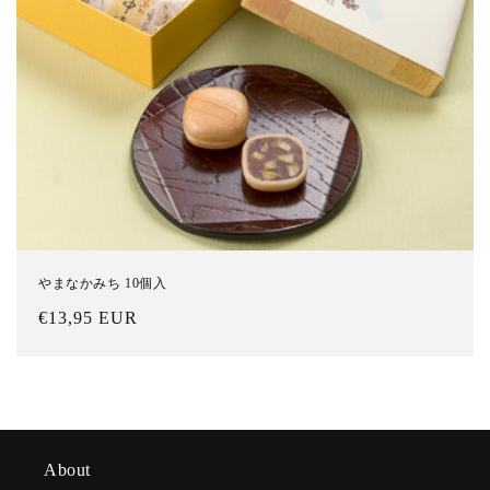
やまなかみち 10個入
通
€13,95 EUR
常
価
格
About