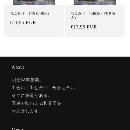
花こおり 1 桶 (8 個入)
花こおり 化粧箱 1 桶(8 個
入)
通
€11,95 EUR
通
€13,95 EUR
常
常
価
価
格
格
About
明治38年創業。
出会い、出し合い、分かち合い、
そこに創造がある。
五感で味わえる和菓子を
お届けします。
Menu