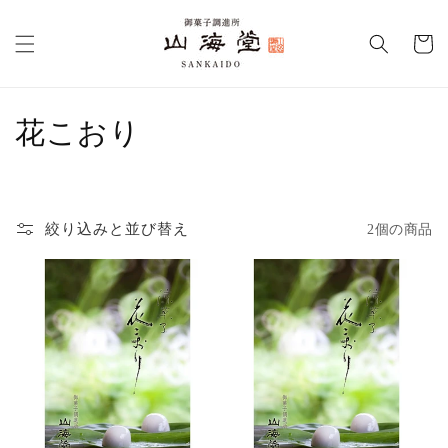
コンテ
カ
ンツに
進む
ー
ト
コ
花こおり
レ
ク
絞り込みと並び替え
2個の商品
シ
ョ
ン
: