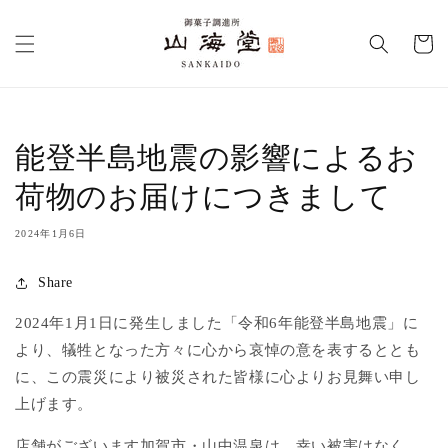
コンテ
カ
ンツに
進む
ー
ト
能登半島地震の影響によるお
荷物のお届けにつきまして
2024年1月6日
Share
2024年1月1日に発生しました
「令和6年能登半島地震」に
より、
犠牲となった方々に心から哀悼の意を表するととも
に、この震災により被災された皆様に心よりお見舞い申し
上げます。
店舗がございます加賀市・山中温泉は、幸い被害はなく、