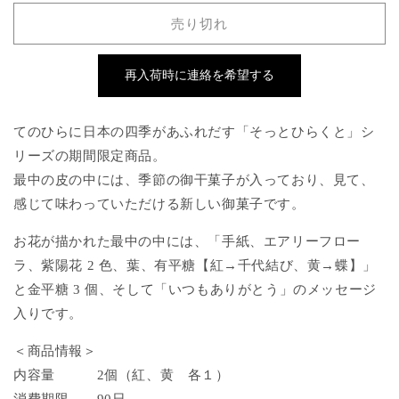
と
と
売り切れ
ひ
ひ
ら
ら
く
く
再入荷時に連絡を希望する
と
と
い
い
てのひらに日本の四季があふれだす「そっとひらくと」シ
つ
つ
リーズの期間
限定商品。
も
も
最中の皮の中には、季節の御干菓子が入っており、見て、
あ
あ
り
り
感じて味わっていただける新しい御菓子です。
が
が
お花が描かれた最中の中には、「手紙、エアリーフロー
と
と
ラ、紫陽花
2
色、葉、有平糖【紅→千代結び、黄→蝶】」
う
う
２
２
と金平糖
3
個、そして「いつもありがと
う」のメッセージ
個
個
入りです。
入
入
＜商品情報＞
り
り
の
の
内容量
2
個（紅、黄 各１）
数
数