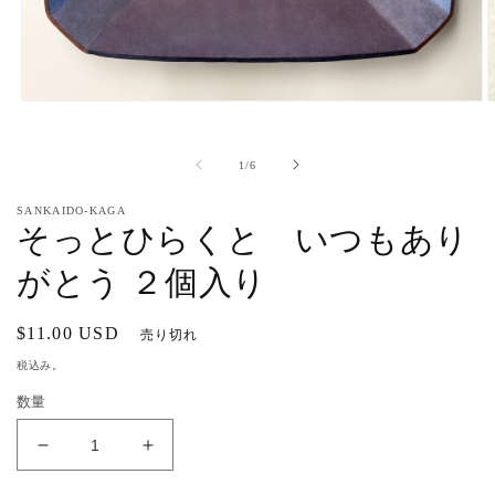
モ
ー
ダ
の
1
/
6
ル
で
メ
SANKAIDO-KAGA
そっとひらくと いつもあり
デ
ィ
ア
がとう ２個入り
(1)
(
を
開
通
$11.00 USD
売り切れ
く
常
税込み。
価
数量
格
そ
そ
っ
っ