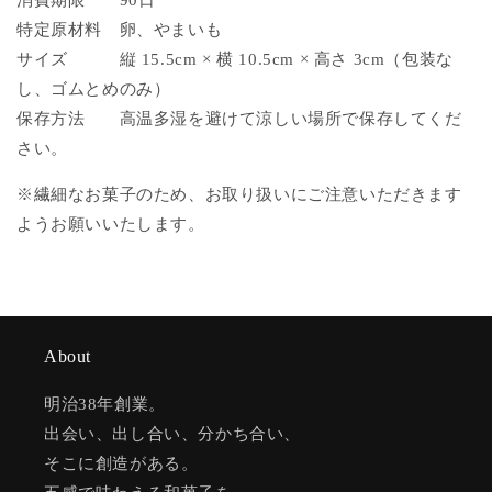
消費期限
90
日
量
量
特定原材料
卵、やまいも
を
を
サイズ
縦
15.5
cm
×
横
10.5
cm
×
高さ
3cm
（包装な
減
増
し、ゴムとめのみ）
ら
や
保存方法
高温多湿を避けて涼しい場所で保存してくだ
す
す
さい。
※
繊細なお菓子のため、お取り扱いにご注意いただきます
ようお願いいたしま
す。
About
明治38年創業。
出会い、出し合い、分かち合い、
そこに創造がある。