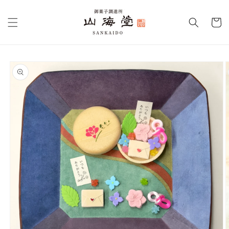
コンテ
カ
ンツに
進む
ー
ト
商品情
報にス
キップ