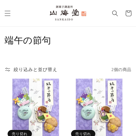
コンテ
カ
ンツに
進む
ー
ト
コ
端午の節句
レ
ク
絞り込みと並び替え
2個の商品
シ
ョ
ン
:
売り切れ
売り切れ