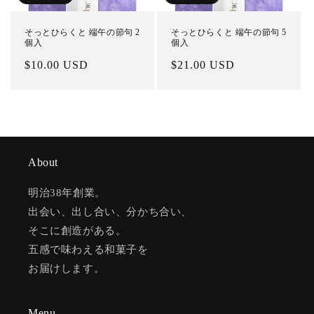
そっとひらくと 端午の節句 2
そっとひらくと 端午の節句 5
個入
個入
通
$10.00 USD
通
$21.00 USD
常
常
価
価
格
格
About
明治38年創業。
出会い、出し合い、分かち合い、
そこに創造がある。
五感で味わえる和菓子を
お届けします。
Menu