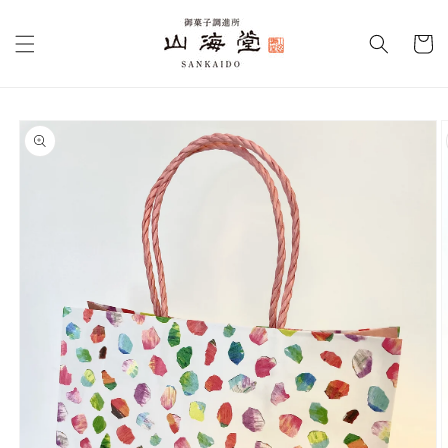
コンテ
カ
ンツに
進む
ー
ト
商品情
報にス
キップ