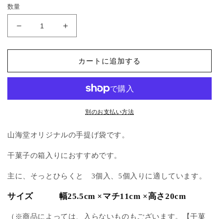
価
く
数量
格
手
手
提
提
げ
げ
カートに追加する
袋
袋
（い
（い
ろ
ろ
ど
ど
り）
り）
別のお支払い方法
の
の
山海堂オリジナルの手提げ袋です。
数
数
量
量
干菓子の箱入りにおすすめです。
を
を
減
増
主に、そっとひらくと 3個入、5個入りに適しています。
ら
や
す
す
サイズ 幅25.5cm ×マチ11cm ×高さ20cm
（※商品によっては、入らないものもございます。【干菓