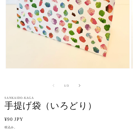
モ
ー
ダ
の
1
/
3
ル
で
メ
SANKAIDO-KAGA
手提げ袋（いろどり）
デ
ィ
ア
(1)
(
通
¥90 JPY
を
常
税込み。
開