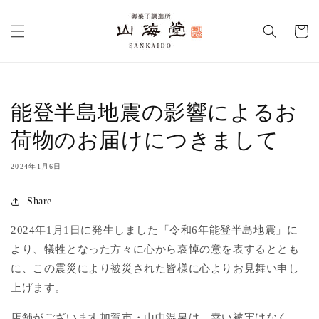
コンテ
カ
ンツに
進む
ー
ト
能登半島地震の影響によるお
荷物のお届けにつきまして
2024年1月6日
Share
2024年1月1日に発生しました
「令和6年能登半島地震」に
より、
犠牲となった方々に心から哀悼の意を表するととも
に、この震災により被災された皆様に心よりお見舞い申し
上げます。
店舗がございます加賀市・山中温泉は、幸い被害はなく、